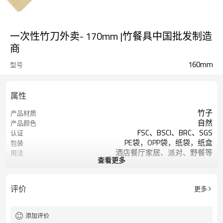
一次性竹刀外卖- 170mm |竹餐具中国批发制造
商
160mm
型号
属性
竹子
产品材质
自然
产品颜色
FSC、BSCI、BRC、SGS
认证
PE袋，OPP袋，纸袋，纸盒
包装
酒店餐厅家居、派对、野餐等
用法
查看更多
可烫印标志
标识
可降解、可堆肥
优势
评价
更多
添加评价